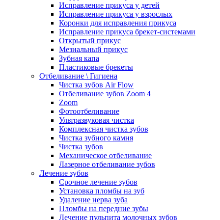
Исправление прикуса у детей
Исправление прикуса у взрослых
Коронки для исправления прикуса
Исправление прикуса брекет-системами
Открытый прикус
Мезиальный прикус
Зубная капа
Пластиковые брекеты
Отбеливание \ Гигиена
Чистка зубов Air Flow
Отбеливание зубов Zoom 4
Zoom
Фотоотбеливание
Ультразвуковая чистка
Комплексная чистка зубов
Чистка зубного камня
Чистка зубов
Механическое отбеливание
Лазерное отбеливание зубов
Лечение зубов
Срочное лечение зубов
Установка пломбы на зуб
Удаление нерва зуба
Пломбы на передние зубы
Лечение пульпита молочных зубов