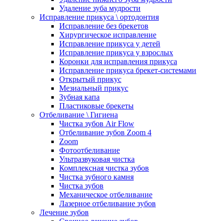
Удаление зуба мудрости
Исправление прикуса \ ортодонтия
Исправление без брекетов
Хирургическое исправление
Исправление прикуса у детей
Исправление прикуса у взрослых
Коронки для исправления прикуса
Исправление прикуса брекет-системами
Открытый прикус
Мезиальный прикус
Зубная капа
Пластиковые брекеты
Отбеливание \ Гигиена
Чистка зубов Air Flow
Отбеливание зубов Zoom 4
Zoom
Фотоотбеливание
Ультразвуковая чистка
Комплексная чистка зубов
Чистка зубного камня
Чистка зубов
Механическое отбеливание
Лазерное отбеливание зубов
Лечение зубов