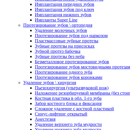
Имплантация передних зубов
Имплантация зубов под ключ
Имплантация нижних зубов
Импланты Super Line
Протезирование зубов \ ортопедия
Удаление молочных зубов
Протезирование зубов под наркозом
Пластмассовые зубные протезы
Зубные протезы на присосках
Зубной протез бабочка
Зубные протезы без неба
Безметалловое протезирование зубов
Протезирование зубов мостовидными протеза
Протезирование одного зуба
Протезирование зубов коронками
Удаление зубов \ хирургия
Пьезохирургия (ультразвуковой нож)
Наложение резорбируемой мембраны (без стои
Костная пластика в обл. 1-го зуба
Забор костного блока и фиксация
Сложное удаление с костной пластикой
Синус-лифтинг открытый
Анестезия
Удаление верхнего зуба мудрости
Удаление нижнего зуба мудрости