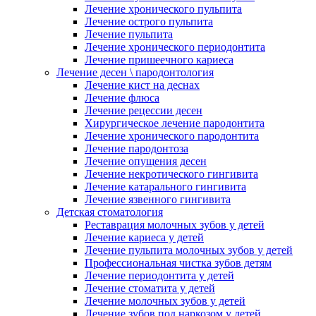
Лечение хронического пульпита
Лечение острого пульпита
Лечение пульпита
Лечение хронического периодонтита
Лечение пришеечного кариеса
Лечение десен \ пародонтология
Лечение кист на деснах
Лечение флюса
Лечение рецессии десен
Хирургическое лечение пародонтита
Лечение хронического пародонтита
Лечение пародонтоза
Лечение опущения десен
Лечение некротического гингивита
Лечение катарального гингивита
Лечение язвенного гингивита
Детская стоматология
Реставрация молочных зубов у детей
Лечение кариеса у детей
Лечение пульпита молочных зубов у детей
Профессиональная чистка зубов детям
Лечение периодонтита у детей
Лечение стоматита у детей
Лечение молочных зубов у детей
Лечение зубов под наркозом у детей