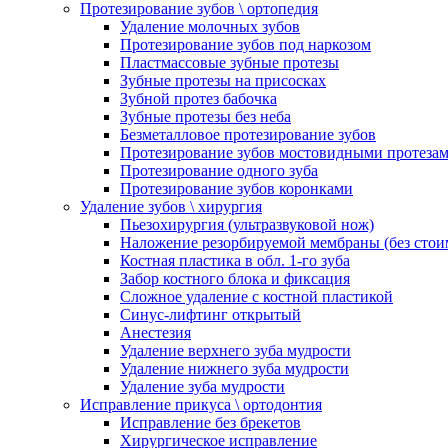
Протезирование зубов \ ортопедия
Удаление молочных зубов
Протезирование зубов под наркозом
Пластмассовые зубные протезы
Зубные протезы на присосках
Зубной протез бабочка
Зубные протезы без неба
Безметалловое протезирование зубов
Протезирование зубов мостовидными протеза
Протезирование одного зуба
Протезирование зубов коронками
Удаление зубов \ хирургия
Пьезохирургия (ультразвуковой нож)
Наложение резорбируемой мембраны (без стои
Костная пластика в обл. 1-го зуба
Забор костного блока и фиксация
Сложное удаление с костной пластикой
Синус-лифтинг открытый
Анестезия
Удаление верхнего зуба мудрости
Удаление нижнего зуба мудрости
Удаление зуба мудрости
Исправление прикуса \ ортодонтия
Исправление без брекетов
Хирургическое исправление