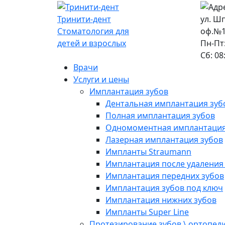
Тринити-дент
ул. Шп
Стоматология для
оф.№1
детей и взрослых
Пн-Пт:
Сб: 08
Врачи
Услуги и цены
Имплантация зубов
Дентальная имплантация зуб
Полная имплантация зубов
Одномоментная имплантаци
Лазерная имплантация зубов
Импланты Straumann
Имплантация после удаления
Имплантация передних зубов
Имплантация зубов под ключ
Имплантация нижних зубов
Импланты Super Line
Протезирование зубов \ ортопед