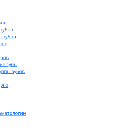
бов
 зубов
я зубов
ров
иров
ие зубы
уппы зубов
зуба
томатологии