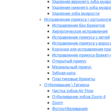
Удаление верхнего зуба мудр
Удаление нижнего зуба мудро
Удаление зуба мудрости
Исправление прикуса \ ортодонт
Исправление без брекетов
Хирургическое исправление
Исправление прикуса у детей
Исправление прикуса у взрос
Коронки для исправления при
Исправление прикуса брекет
Открытый прикус
Мезиальный прикус
Зубная капа
Пластиковые брекеты
Отбеливание \ Гигиена
Чистка зубов Air Flow
Отбеливание зубов Zoom 4
Zoom
Фотоотбеливание