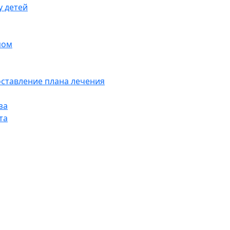
у детей
пом
оставление плана лечения
за
та