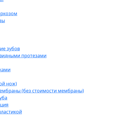
аркозом
зы
ие зубов
овидными протезами
ками
ой нож)
ембраны (без стоимости мембраны)
зуба
ация
пластикой