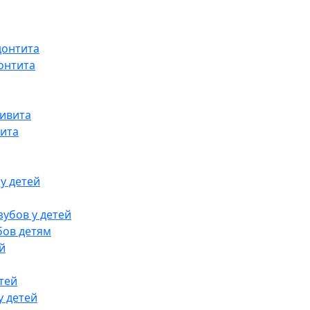
донтита
онтита
гивита
вита
у детей
убов у детей
бов детям
й
тей
у детей