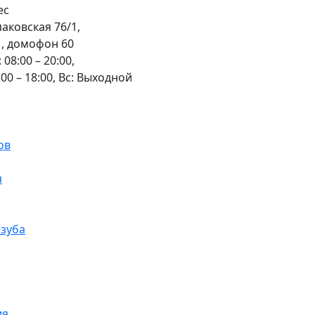
аковская 76/1,
, домофон 60
 08:00 – 20:00,
:00 – 18:00,
Вс: Выходной
ов
я
 зуба
ия