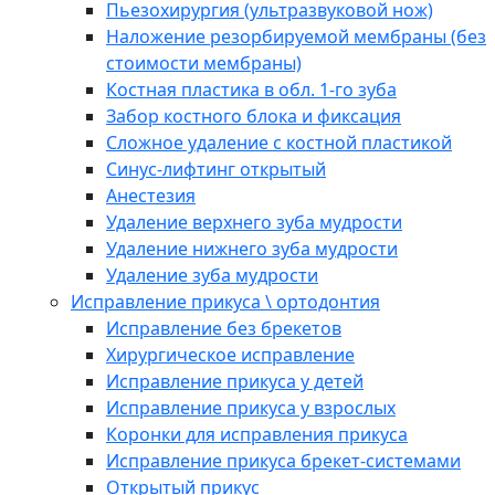
Пьезохирургия (ультразвуковой нож)
Наложение резорбируемой мембраны (без
стоимости мембраны)
Костная пластика в обл. 1-го зуба
Забор костного блока и фиксация
Сложное удаление с костной пластикой
Синус-лифтинг открытый
Анестезия
Удаление верхнего зуба мудрости
Удаление нижнего зуба мудрости
Удаление зуба мудрости
Исправление прикуса \ ортодонтия
Исправление без брекетов
Хирургическое исправление
Исправление прикуса у детей
Исправление прикуса у взрослых
Коронки для исправления прикуса
Исправление прикуса брекет-системами
Открытый прикус